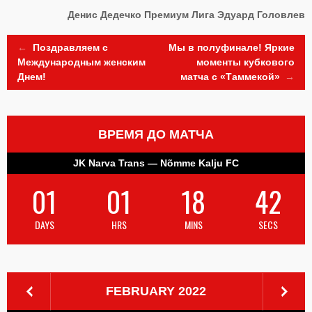
Денис Дедечко
Премиум Лига
Эдуард Головлев
Post
←
Поздравляем с
Мы в полуфинале! Яркие
Международным женским
моменты кубкового
Днем!
матча с «Таммекой»
→
navigation
ВРЕМЯ ДО МАТЧА
JK Narva Trans — Nõmme Kalju FC
01
01
18
41
DAYS
HRS
MINS
SECS
FEBRUARY 2022