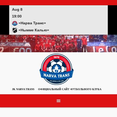
Skip
to
Aug 8
content
19:00
«Нарва Транс»
«Нымме Калью»
JK NARVA TRANS
ОФИЦИАЛЬНЫЙ САЙТ ФУТБОЛЬНОГО КЛУБА