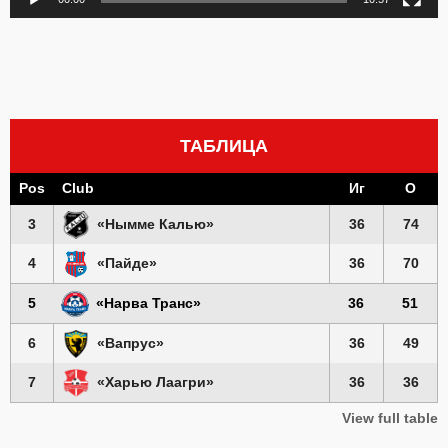
ТАБЛИЦА
Pos
Club
Иг
О
3
«Нымме Калью»
36
74
4
«Пайде»
36
70
5
«Нарва Транс»
36
51
6
«Вапрус»
36
49
7
«Харью Лаагри»
36
36
View full table