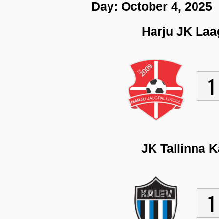
Day:
October 4, 2025
Harju JK Laag
1
JK Tallinna 
1