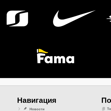
Навигация
По
То
Новости