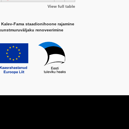
View full table
 Kalev-Fama staadionihoone rajamine
kunstmuruväljaku renoveerimine