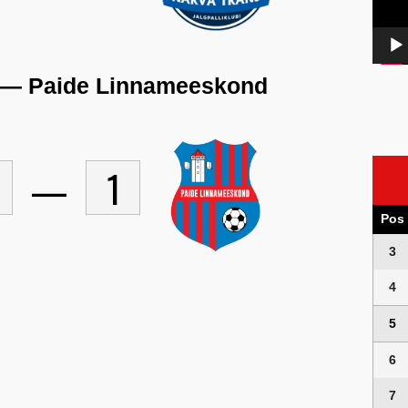
 — Paide Linnameeskond
—
1
Pos
3
4
5
6
7