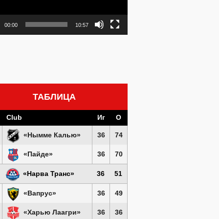
00:00
10:57
ТАБЛИЦА
Club
Иг
О
«Нымме Калью»
36
74
«Пайде»
36
70
«Нарва Транс»
36
51
«Вапрус»
36
49
«Харью Лаагри»
36
36