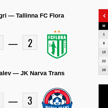
ri — Tallinna FC Flora
M
1
—
2
8
15
22
29
Kalev — JK Narva Trans
Video
Playe
—
3