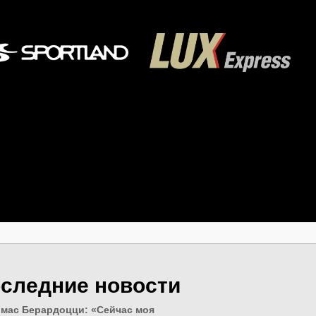
следние новости
мас Берардоцци: «Сейчас моя