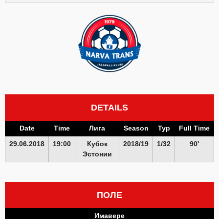
DETAILS
Date
Time
Лига
Season
Тур
Full Time
29.06.2018
19:00
Кубок
2018/19
1/32
90'
Эстонии
ПОЛЕ
Имавере