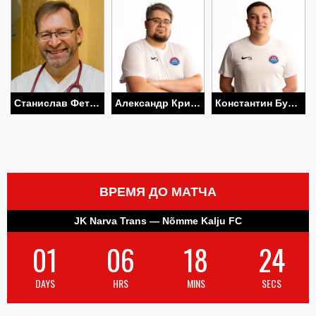
Станислав Фетисов
Александр Криволап
Константин Бурдаков
ВРЕМЯ ДО МАТЧА
JK Narva Trans — Nõmme Kalju FC
01
06
18
23
DAYS
HRS
MINS
SECS