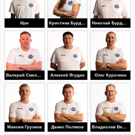
Ири
Кристина Бурдакова
Николай Бурдаков
Валерий Смелков
Алексей Ягудин
Олег Курочкин
Максим Грузнов
Денис Поляков
Владислав Веселов