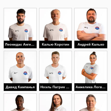
Леонидас Ангелис
Калью Корстин
Андрей Калько
Давид Кампанья
Ноэль Патрик Парсонс
Анжелика Логвиненко