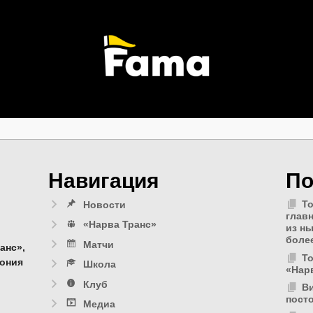
Навигация
По
То
Новости
глав
«Нарва Транс»
из н
боле
Матчи
анс»,
Т
тония
Школа
«Нар
Клуб
Ви
пост
Медиа