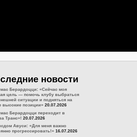
следние новости
мас Берардоцци: «Сейчас моя
ная цель — помочь клубу выбраться
ынешней ситуации и подняться на
е высокие позиции»
20.07.2026
омас Берардоцци переходит в
ва Транс»!
20.07.2026
сдом Авуси: «Для меня важно
оянно прогрессировать!»
16.07.2026