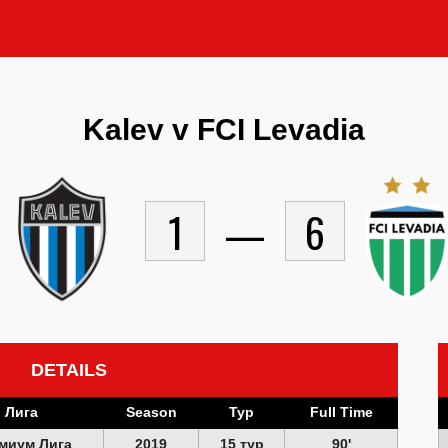
Kalev v FCI Levadia
1
—
6
DETAILS
Лига
Season
Тур
Full Time
миум Лига
2019
15 тур
90'