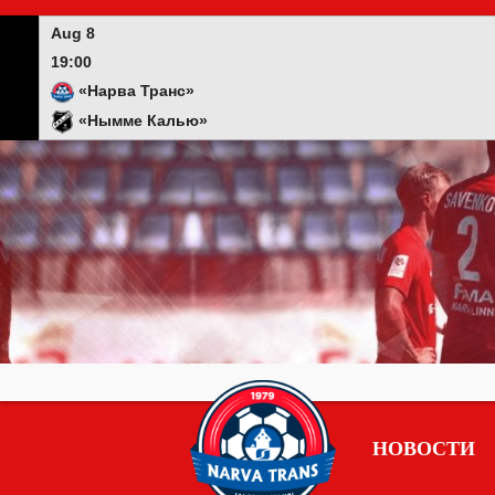
Skip
to
Aug 8
content
19:00
«Нарва Транс»
«Нымме Калью»
НОВОСТИ