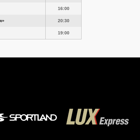
16:00
я»
20:30
19:00