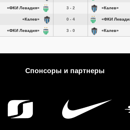
«ФКИ Левадия»
3 - 2
«Калев»
«Калев»
0 - 4
«ФКИ Левади
«ФКИ Левадия»
3 - 0
«Калев»
Спонсоры и партнеры