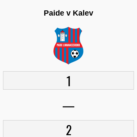
Paide v Kalev
1
—
2