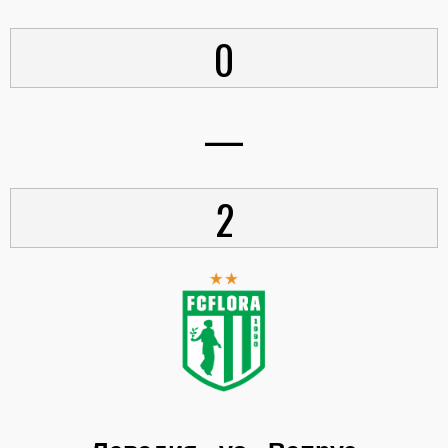
0
—
2