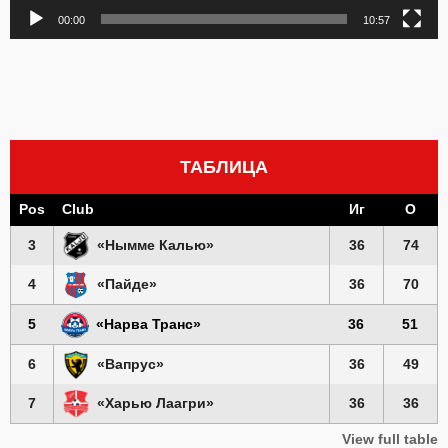
00:00
10:57
ТАБЛИЦА
Pos
Club
Иг
О
3
«Нымме Калью»
36
74
4
«Пайде»
36
70
5
«Нарва Транс»
36
51
6
«Вапрус»
36
49
7
«Харью Лаагри»
36
36
View full table