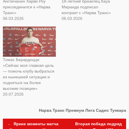
Англичанин Харви Роу
18-летний бразилец Кауа
присоединился к «Нарва
Миранда подписал
Транс»
контракт с «Нарва Транс»
06.03.2026
06.03.2026
Томас Берардоцци:
«Сейчас моя главная цель
— помочь клубу выбраться
из нынешней ситуации и
подняться на более
высокие позиции»
20.07.2026
Нарва Транс
Премиум Лига
Садио Тункара
Post
←
Яркие моменты матча
Вторая победа подряд