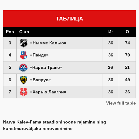
ТАБЛИЦА
Pos
Club
Иг
О
3
«Нымме Калью»
36
74
4
«Пайде»
36
70
5
«Нарва Транс»
36
51
6
«Вапрус»
36
49
7
«Харью Лаагри»
36
36
View full table
Narva Kalev-Fama staadionihoone rajamine ning
kunstmuruväljaku renoveerimine