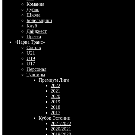
Команда
Дубль
Школа
Болельщики
Клуб
Дайджест
Пресса
«Нарва Транс»
Состав
U21
U19
U17
Персонал
Турниры
Премиум Лига
2022
2021
2020
2019
2018
2017
Кубок Эстонии
2021/2022
2020/2021
2019/2020