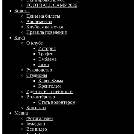
FOOTBALL CAMP 2026
Билеты
Цены на билеты
Абонементы
Клубная карточка
Правила поведения
Клуб
О клубе
История
Трофеи
Эмблема
Гимн
Руководство
Стадионы
Калев-Фама
Кренгольм
Идентитет и ценности
Волонтёрство
Стать волонтером
Контакты
Медиа
Фотогалереи
Instagram
Все видео