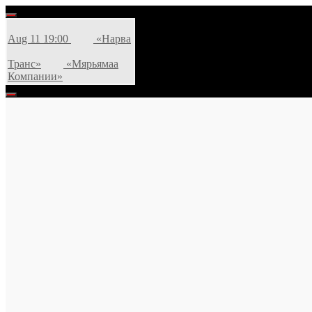
Skip
to
content
Aug 11
19:00
«Нарва
Транс»
«Мярьямаа
Компании»