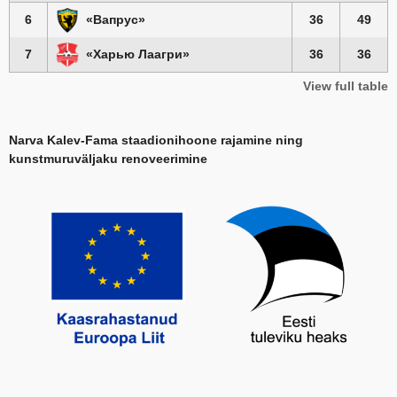
6
«Вапрус»
36
49
7
«Харью Лаагри»
36
36
View full table
Narva Kalev-Fama staadionihoone rajamine ning
kunstmuruväljaku renoveerimine