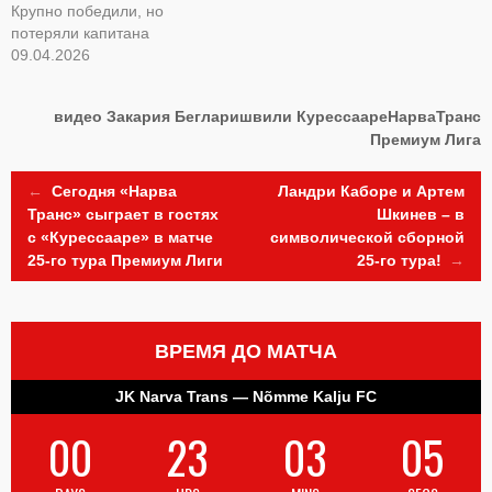
Крупно победили, но
потеряли капитана
09.04.2026
видео
Закария Бегларишвили
КурессаареНарваТранс
Премиум Лига
Post
←
Сегодня «Нарва
Ландри Каборе и Артем
Транс» сыграет в гостях
Шкинев – в
с «Курессааре» в матче
символической сборной
navigation
25-го тура Премиум Лиги
25-го тура!
→
ВРЕМЯ ДО МАТЧА
JK Narva Trans — Nõmme Kalju FC
00
23
03
04