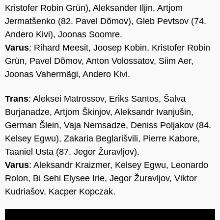
Kristofer Robin Grün), Aleksander Iljin, Artjom
Jermatšenko (82. Pavel Dõmov), Gleb Pevtsov (74.
Andero Kivi), Joonas Soomre.
Varus
: Rihard Meesit, Joosep Kobin, Kristofer Robin
Grün, Pavel Dõmov, Anton Volossatov, Siim Aer,
Joonas Vahermägi, Andero Kivi.
Trans
: Aleksei Matrossov, Eriks Santos, Šalva
Burjanadze, Artjom Škinjov, Aleksandr Ivanjušin,
German Šlein, Vaja Nemsadze, Deniss Poljakov (84.
Kelsey Egwu), Zakaria Beglarišvili, Pierre Kabore,
Taaniel Usta (87. Jegor Žuravljov).
Varus
: Aleksandr Kraizmer, Kelsey Egwu, Leonardo
Rolon, Bi Sehi Elysee Irie, Jegor Žuravljov, Viktor
Kudriašov, Kacper Kopczak.