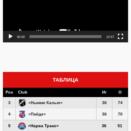
00:00
10:57
ТАБЛИЦА
Pos
Club
Иг
О
3
«Нымме Калью»
36
74
4
«Пайде»
36
70
5
«Нарва Транс»
36
51