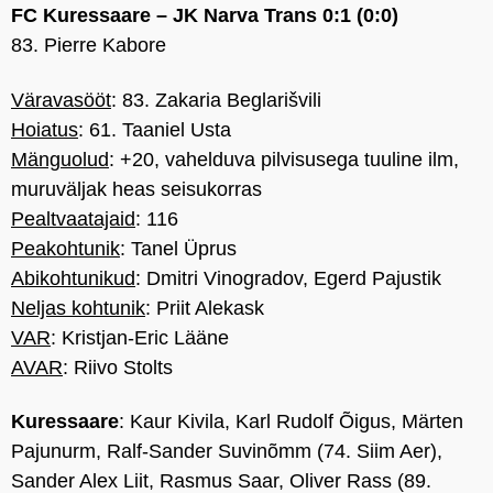
FC Kuressaare – JK Narva Trans 0:1 (0:0)
83. Pierre Kabore
Väravasööt
: 83. Zakaria Beglarišvili
Hoiatus
: 61. Taaniel Usta
Mänguolud
: +20, vahelduva pilvisusega tuuline ilm,
muruväljak heas seisukorras
Pealtvaatajaid
: 116
Peakohtunik
: Tanel Üprus
Abikohtunikud
: Dmitri Vinogradov, Egerd Pajustik
Neljas kohtunik
: Priit Alekask
VAR
: Kristjan-Eric Lääne
AVAR
: Riivo Stolts
Kuressaare
: Kaur Kivila, Karl Rudolf Õigus, Märten
Pajunurm, Ralf-Sander Suvinõmm (74. Siim Aer),
Sander Alex Liit, Rasmus Saar, Oliver Rass (89.