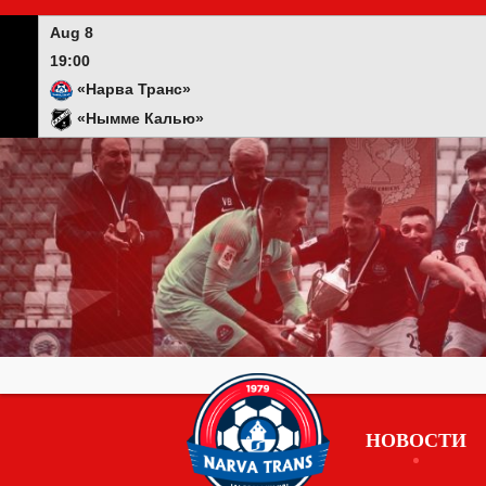
Skip
to
Aug 8
content
19:00
«Нарва Транс»
«Нымме Калью»
НОВОСТИ