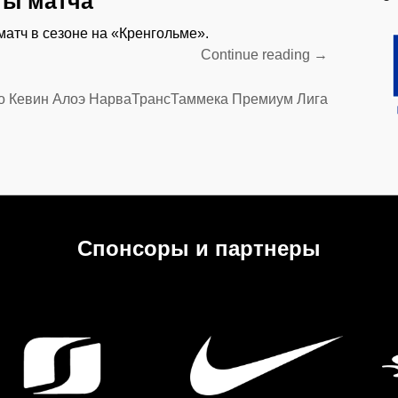
ы матча
26-
атч в сезоне на «Кренгольме».
го
“Нулевая
Continue reading
→
тура
ничья
Премиум
с
Лиги”
о
Кевин Алоэ
НарваТрансТаммека
Премиум Лига
«Таммекой».
Яркие
моменты
матча”
Спонсоры и партнеры