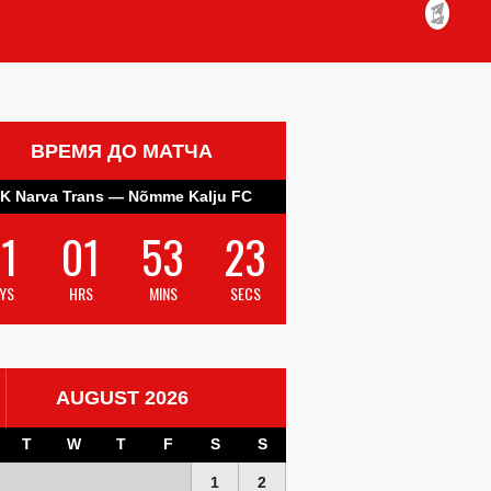
ВРЕМЯ ДО МАТЧА
K Narva Trans — Nõmme Kalju FC
1
01
53
22
YS
HRS
MINS
SECS
AUGUST 2026
T
W
T
F
S
S
1
2