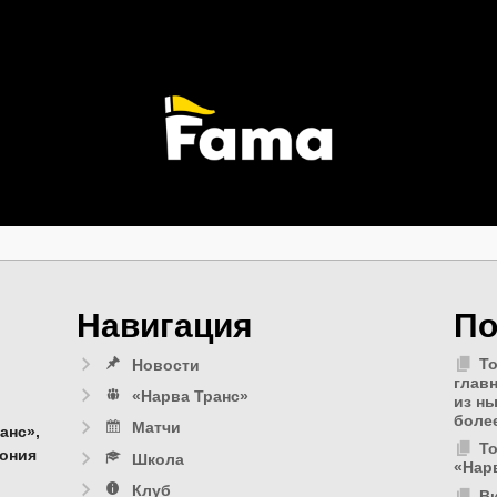
Навигация
По
То
Новости
глав
«Нарва Транс»
из н
боле
Матчи
анс»,
Т
тония
Школа
«Нар
Клуб
Ви