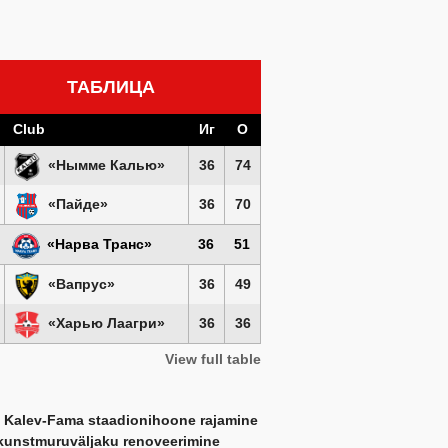
ТАБЛИЦА
Club
Иг
О
«Нымме Калью»
36
74
«Пайде»
36
70
«Нарва Транс»
36
51
«Вапрус»
36
49
«Харью Лаагри»
36
36
View full table
кую
 Kalev-Fama staadionihoone rajamine
kunstmuruväljaku renoveerimine