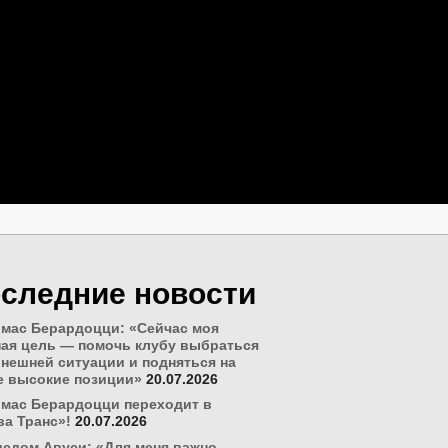
следние новости
мас Берардоцци: «Сейчас моя
ная цель — помочь клубу выбраться
ынешней ситуации и подняться на
е высокие позиции»
20.07.2026
омас Берардоцци переходит в
ва Транс»!
20.07.2026
сдом Авуси: «Для меня важно