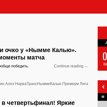
J
и очко у «Нымме Калью».
0
моменты матча
DA
“Забрали
ообще победить.
Continue reading
→
очко
у
«Нымме
ин Алоэ
НарваТрансНыммеКалью
Премиум Лига
Калью».
Яркие
M
моменты
в четвертьфинал! Яркие
матча”