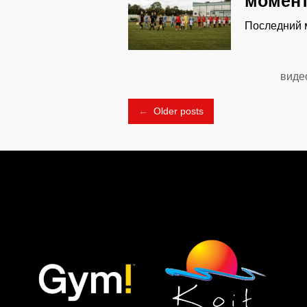
момент
Последний м
виде
Posts
←
Older posts
navigation