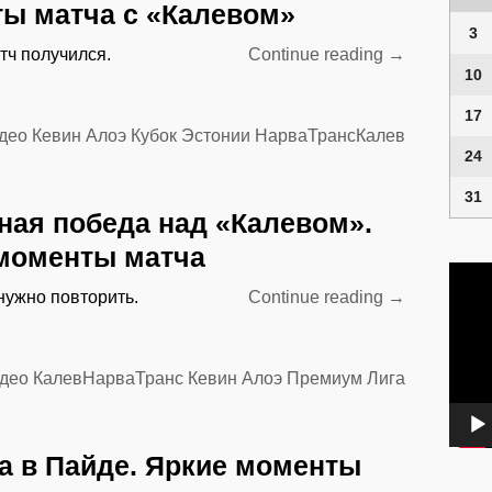
ы матча с «Калевом»
3
“Вышли
тч получился.
Continue reading
→
10
в
четвертьфин
17
Яркие
део
Кевин Алоэ
Кубок Эстонии
НарваТрансКалев
24
моменты
матча
31
с
ная победа над «Калевом».
«Калевом»”
моменты матча
Video
Playe
“Уверенная
нужно повторить.
Continue reading
→
победа
над
«Калевом».
део
КалевНарваТранс
Кевин Алоэ
Премиум Лига
Яркие
моменты
матча”
а в Пайде. Яркие моменты