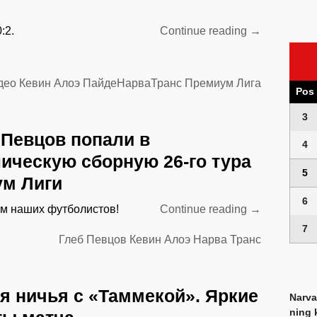
“Неудача
:2.
Continue reading
→
в
Пайде.
Яркие
део
Кевин Алоэ
ПайдеНарваТранс
Премиум Лига
Pos
моменты
матча”
3
 Певцов попали в
4
ическую сборную 26-го тура
5
м Лиги
6
“Алоэ
м наших футболистов!
Continue reading
→
и
7
Глеб Певцов
Кевин Алоэ
Нарва Транс
Певцов
попали
в
я ничья с «Таммекой». Яркие
символичес
Narva
сборную
ning 