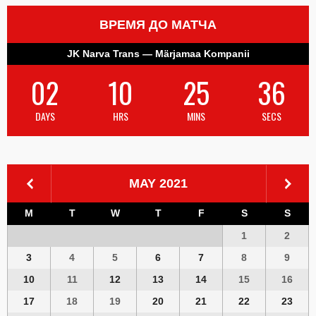
ВРЕМЯ ДО МАТЧА
JK Narva Trans — Märjamaa Kompanii
02
10
25
36
DAYS
HRS
MINS
SECS
MAY 2021
M
T
W
T
F
S
S
1
2
3
4
5
6
7
8
9
10
11
12
13
14
15
16
17
18
19
20
21
22
23