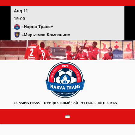
Skip
to
Aug 11
content
19:00
«Нарва Транс»
«Мярьямаа Компании»
JK NARVA TRANS
ОФИЦИАЛЬНЫЙ САЙТ ФУТБОЛЬНОГО КЛУБА