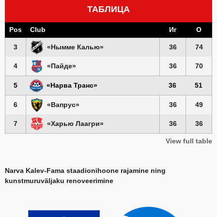
ТАБЛИЦА
Pos
Club
Иг
О
3
«Нымме Калью»
36
74
4
«Пайде»
36
70
5
«Нарва Транс»
36
51
6
«Вапрус»
36
49
7
«Харью Лаагри»
36
36
View full table
Narva Kalev-Fama staadionihoone rajamine ning
kunstmuruväljaku renoveerimine