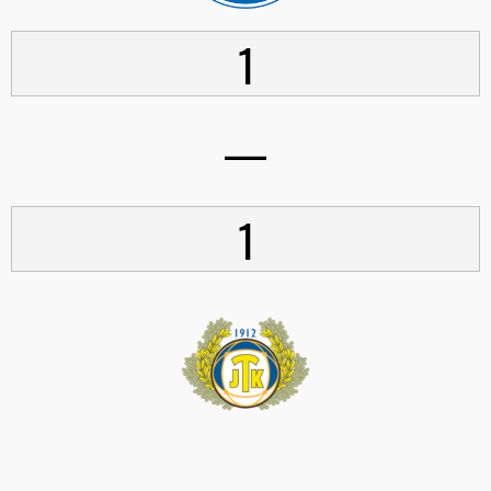
1
—
1