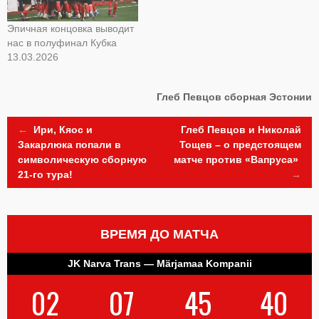
Эпичная концовка выводит
нас в полуфинал Кубка
13.03.2026
Глеб Певцов
сборная Эстонии
Post
←
Ири, Кяос и
Глеб Певцов и Николай
Закарлюка попали в
Тощев – о предстоящем
символическую сборную
матче против «Вапруса»
navigation
21-го тура!
→
ВРЕМЯ ДО МАТЧА
JK Narva Trans — Märjamaa Kompanii
02
07
45
40