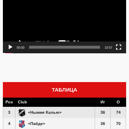
00:00
10:57
ТАБЛИЦА
Pos
Club
Иг
О
3
«Нымме Калью»
36
74
4
«Пайде»
36
70