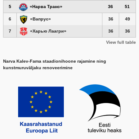
5
«Нарва Транс»
36
51
6
«Вапрус»
36
49
7
«Харью Лаагри»
36
36
View full table
Narva Kalev-Fama staadionihoone rajamine ning
kunstmuruväljaku renoveerimine